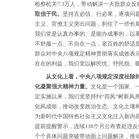
检察机关7.3万人，带动解决一大批群众
取信于民。
坚持言必信、行必果，逐项问题
主义、官僚主义突出问题，刹住了一些长
我们党是认真办事的、是能办成事的，以
不舒服一点、不自在一点，老百姓的舒适度就
群众对中央八项规定精神贯彻落实成效表
在在的利益，我们党以解民忧、纾民怨、
从文化上看，中央八项规定深度祛除
化凝聚强大精神力量。
文化是一个国家、
定实施以来，我们党坚持纠“四风”树新风
化风成俗，推动改变政治生态、文化土壤
为新时代中国特色社会主义文化注入新内
提前提醒警示，连续138个月公布查处违
个个具体问题突破带动面上问题解决，推