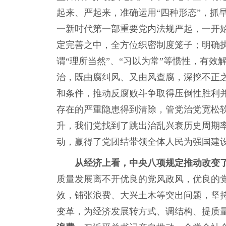
起来、严起来，准确运用“四种形态”，抓
一新时代第一部重要党内法规严起，一开始
定完善之中，全方位织密制度笼子；明确执
谓“理所当然”、“习以为常”等惯性，有
治，既由腐纠风、又由风查腐，深挖不正
和条件，推动反腐败斗争取得压倒性胜利
存在的严重隐患得到清除，管党治党宽松
升，我们党找到了跳出治乱兴衰历史周期
动，赢得了党团结带领全体人民为强国建
从经济上看，中央八项规定推动改变
质量发展离不开优良的党风政风，优良的
效，铺张浪费、大兴土木等突出问题，坚
变革，为经济发展转方式、调结构、提质