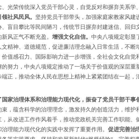
、光荣传统深入党员干部心灵，自觉反对和摒弃关系学、
引领社风民风。
坚持党员干部带头，加强家庭家教家风建
办、盲目攀比等民间陋习，传统节日摒弃封建迷信、回归
的新风正气不断充盈。
增强文化自信。
中央八项规定彰显
人文精神、道德规范，促进廉洁理念融入日常生活，不断
、价值感召力、国际影响力进一步增强，全社会文化自觉
懈的努力，中央八项规定推动了一场关于价值观的深层重
步端正，推动全体人民在思想上精神上紧紧团结在一起，
了国家治理体系和治理能力现代化，振奋了党员干部干事
约束，蕴含科学的治理理念，激发持久的创造活力，维护
杠，从改进工作作风着手，推动党政机关完善工作职能、
和治理能力现代化的实践中发挥了重要作用。
促进完善治