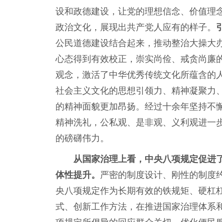
设和政德建设，让党的理想信念、价值理念
政治文化，展现出共产党人应有的样子。
公民道德建设结合起来，推动整治大操大
心态得到有效校正，崇实尚俭、戒贪尚廉
观念，激活了中华优秀传统文化所蕴含的
社会主义文化的思想引领力、精神凝聚力
的精神面貌更加昂扬。经过十余年坚持不
精神洗礼，公私观、是非观、义利观进一
的磅礴伟力。
从国家治理上看，中央八项规定促进
体性提升。
严密的制度设计、刚性的制度
央八项规定作为长期有效的铁规矩、硬杠
式、创新工作方法，在推进国家治理体系