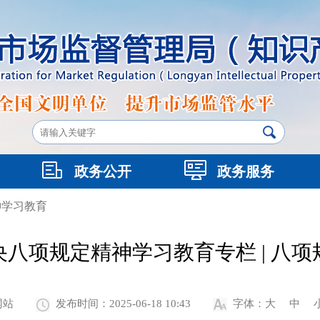
政务公开
政务服务
神学习教育
八项规定精神学习教育专栏 | 八
网站
发布时间：2025-06-18 10:43
字体：
大
中