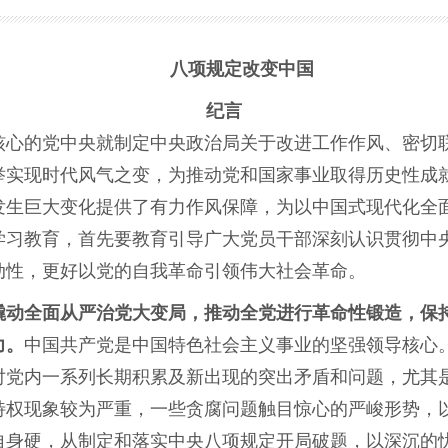
八项规定改变中国
纪言
的党中央就制定中央政治局关于改进工作作风、密切联
举实现时代风气之变，为推动党和国家事业取得历史性成
发生巨大变化提供了有力作风保障，为以中国式现代化全
学习教育，首先要教育引导广大党员干部深刻认识贯彻中
动性，更好以党的自我革命引领伟大社会革命。
撬动全面从严治党大变局，推动全党进行革命性锻造，保
力。
中国共产党是中国特色社会主义事业的坚强领导核心
对党内一系列长期积累及新出现的突出矛盾和问题，尤其
特权现象较为严重，一些贪腐问题触目惊心的严峻形势，
自身硬，从制定和落实中央八项规定开局破题，以深沉的