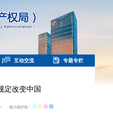
互动交流
专题专栏
项规定改变中国
小
视力保护色：