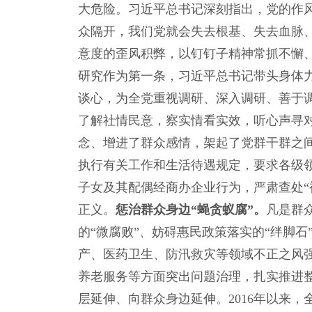
大危险。习近平总书记深刻指出，党的作
众隔开，我们党就会失去根基、失去血脉
意度的歪风积弊，以钉钉子精神常抓不懈
研究作为第一条，习近平总书记带头身体力
谈心，为全党重视调研、深入调研、善于调
了解社情民意，察实情看实效，听心声寻
念、增进了群众感情，架起了党群干群之间
执行有关工作和生活待遇规定，要求各级
子女及其配偶经商办企业行为，严肃查处“
正义。
惩治群众身边“蝇贪蚁腐”。
凡是群
的“微腐败”、妨碍惠民政策落实的“绊脚
产、医药卫生、防汛救灾等领域不正之风强
养老服务等方面突出问题治理，扎实推进
层延伸、向群众身边延伸。2016年以来，