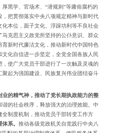
厚黑学、官场术、“潜规则”等庸俗腐朽的
设，把贯彻落实中央八项规定精神与新时代
文化本位，面子文化、浮躁功利等不良社会
了马克思主义政党所坚持的公仆意识、群众
培育新时代廉洁文化，推动新时代中国特色
和文化自信进一步坚定，全党全国各族人民
塑，使广大党员干部进行了一次触及灵魂的
汇聚起为强国建设、民族复兴伟业团结奋斗
创业的精气神，推动了党长期执政能力的整
和谐的社会秩序，释放强大的治理效能。中
健全制度机制，推动党员干部转变工作方
理体系。
推动各级党政机关自觉践行中央八