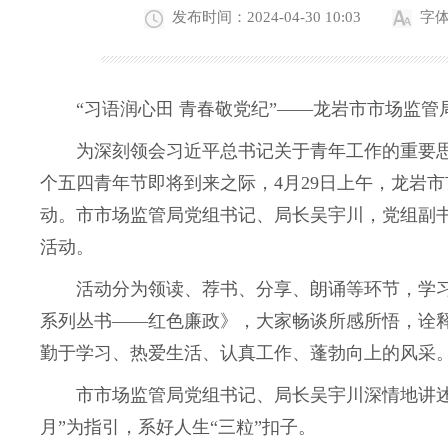
发布时间：2024-04-30 10:03
字
“习语润心田 青春敬党纪”——龙岩市市场监管
为深刻领会习近平总书记关于青年工作的重要思想
个五四青年节即将到来之际，4月29日上午，龙岩
动。市市场监管局党组书记、局长吴宇川，党组副
活动。
活动分为领读、荐书、分享、朗诵等环节，学习
系列丛书——红色廉政》，大家畅谈所感所悟，诠
勤于学习、热爱生活、认真工作、蓬勃向上的风采
市市场监管局党组书记、局长吴宇川深情地讲述了
月”为指引，系好人生“三粒”扣子。