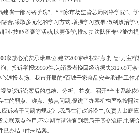
福建省干部网络学院”、“国家市场监管总局网络学院”、
融合,采取多元化的学习方式,增强学习效果,做到政治学
职业技能竞赛等活动,以赛促学,推动执法队伍专业能力
000家放心消费承诺单位,建立200家维权站点,打造“万宝
、投诉举报59950件,为消费者挽回经济损失312.69万余元;
45中心通报表扬。我市开展的“百城千家食品安全承诺”工作
重视复议诉讼案后的总结、分析、整改。召开“全市系统依
存在的弱点、难点、热点问题,促进了办案机构严格按照
应诉若干问题的规定》,我局在行政诉讼中,负责人出庭应诉
设立联系点作用,不定期商请法官到我局开展交流研讨,研
件已办结,1件未结案。