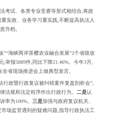
学法考试、各类专业竞赛等形式相结合,将政
习重实效、业务学习重实践,不断提高执法人
提质升档。
样板”“海峡两岸茶樱农业融合发展”2个省级放
举报5889件,同比下降21.46%。今年3月,
,在全省现场推进会上做典型发言。
法行政暨行政复议被纠错案件复盘剖析会”,
法律法规和法定程序作出行政行为。
二是
认
率为100%。
三是
加强与政府复议机关、
究市场监管遇到的疑难问题,指导行政执法工