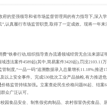
政府的坚强领导和省市场监督管理局的有力指导下,深入学
民”,认真履行市场监管职责,取得了一定成效。现将一年来
消费”铁拳行动,组织指导查办流通领域经营无合法来源证
案件4589起(其中,简易案件3420起),罚没2103.11
制度,“一品一码”追溯数据录入总量增长11.18%;推进17
般及以上安全事件。完成530批次工业产品抽检,有力推进
是
价格监管持续加强
。
立案查处民生价格问题86起、结案6
到群众广泛认可。
校园食品安全、制售假劣肉制品、农村假冒伪劣食品、居