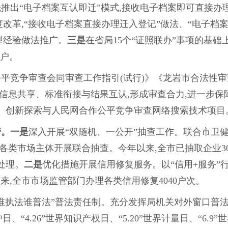
推出“电子档案互认即迁”模式,接收电子档案即可直接办理
改革,“接收电子档案直接办理迁入登记”做法、“电子档
型经验做法推广。
三是
在省局15个“证照联办”事项的基础
2户。
平竞争审查会同审查工作指引(试行)》《龙岩市合法性审
强信息共享、标准衔接与结果互认,形成审查合力,进一步
6条。创新探索与人民网合作公平竞争审查网络搜索技术项目
管。
一是
深入开展“双随机、一公开”抽查工作。联合市卫健局
各类市场主体开展联合抽查。今年以来,全市已抽取企业307
处理。
二是
优化措施开展信用修复服务。以“信用+服务”行
来,全市市场监管部门办理各类信用修复4040户次。
谁执法谁普法”普法责任制。充分发挥局机关对外窗口普
护日、“4.26”世界知识产权日、“5.20”世界计量日、“6