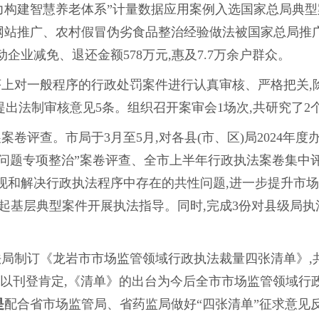
构建智慧养老体系”计量数据应用案例入选国家总局典型
站推广、农村假冒伪劣食品整治经验做法被国家总局推广
个,推动企业减免、退还金额578万元,惠及7.7万余户群众。
上对一般程序的行政处罚案件进行认真审核、严格把关,除
件,提出法制审核意见5条。组织召开案审会1场次,共研究了2
案卷评查。市局于3月至5月,对各县(市、区)局2024年度
问题专项整治”案卷评查、全市上半年行政执法案卷集中评
现和解决行政执法程序中存在的共性问题,进一步提升市
起基层典型案件开展执法指导。同时,完成3份对县级局执
局制订《龙岩市市场监管领域行政执法裁量四张清单》,共
被予以刊登肯定,《清单》的出台为今后全市市场监管领域
是
配合省市场监管局、省药监局做好“四张清单”征求意见