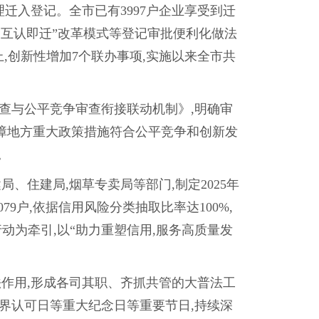
迁入登记。全市已有3997户企业享受到迁
案互认即迁”改革模式等登记审批便利化做法
上,创新性增加7个联办事项,实施以来全市共
查与公平竞争审查衔接联动机制》,明确审
保障地方重大政策措施符合公平竞争和创新发
。
、住建局,烟草专卖局等部门,制定2025年
9户,依据信用风险分类抽取比率达100%,
动为牵引,以“助力重塑信用,服务高质量发
法作用,形成各司其职、齐抓共管的大普法工
.9”世界认可日等重大纪念日等重要节日,持续深