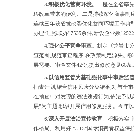
3.积极优化营商环境。
一是
在全省率先
移改革带来的便利。
二是
持续深化商事制度
连续三年获省发改委优化营商环境工作典
办理“证照联办”7535余件,新设企业数1252
4.强化公平竞争审查。
制定《龙岩市公
查范围,规范审查程序,在政策制定源头加
展需要。审查文件42份,提出修改意见6
5.以信用监管为基础强化事中事后监
抽查计划,结合信用风险分类结果,对与全市
在抽查中对发现的违法违规行为,依法予以
展”为主题,积极开展信用修复服务。今年以
6.
深入开展法治宣传教育。
积极落实“
作格局。利用好 “3.15”国际消费者权益保