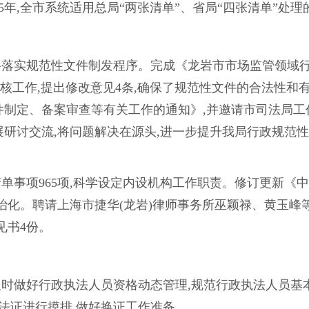
年,全市系统适用总局“两张清单”、省局“四张清单”处理的
格落实规范性文件制发程序。完成《龙岩市市场监管领域行
审核工作,提出修改意见4条,确保了规范性文件的合法性和
制定、备案审查等有关工作的通知》,并邀请市司法局工
开展研讨交流,将问题解决在源头,进一步提升我局行政规范
单事项965项,科学设定内设机构工作职责。修订更新《
法治化。聘请上海市捷华(龙岩)律师事务所巫颖禄、黄玉峰
见书4份。
及时做好行政执法人员资格动态管理,规范行政执法人员基
执法证进行摸排,做好换证工作准备。