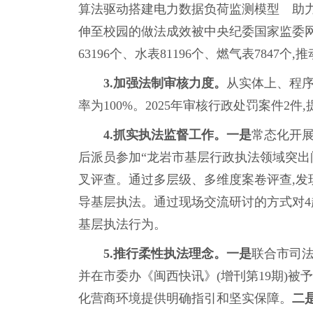
算法驱动搭建电力数据负荷监测模型 助力
伸至校园的做法成效被中央纪委国家监委网
63196个、水表81196个、燃气表7847
3.加强法制审核力度。
从实体上、程序
率为100%。2025年审核行政处罚案件2
4.抓实执法监督工作。一是
常态化开展
后派员参加“龙岩市基层行政执法领域突出
叉评查。通过多层级、多维度案卷评查,发
导基层执法。通过现场交流研讨的方式对4
基层执法行为。
5.
推行柔性执法理念。一是
联合市司法
并在市委办《闽西快讯》(增刊第19期)
化营商环境提供明确指引和坚实保障。
二