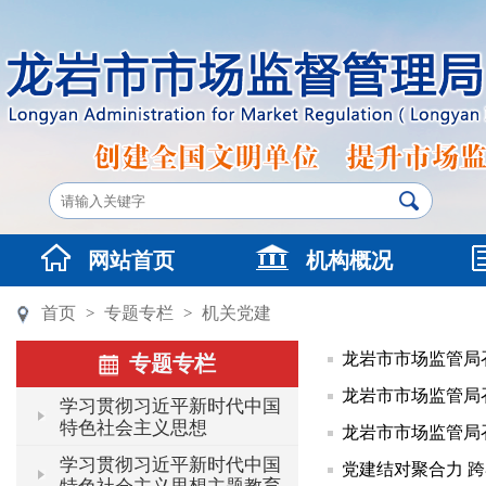
网站首页
机构概况
首页
专题专栏
机关党建
>
>
龙岩市市场监管局
专题专栏
龙岩市市场监管局
学习贯彻习近平新时代中国
特色社会主义思想
龙岩市市场监管局
学习贯彻习近平新时代中国
党建结对聚合力 