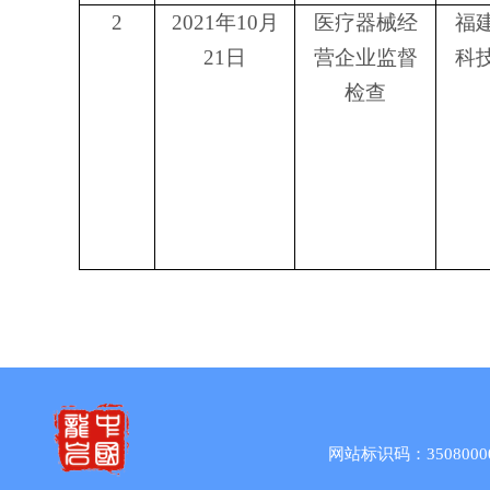
2
2021
年
10
月
医疗器械经
福
21
日
营企业监督
科
检查
网站标识码：3508000