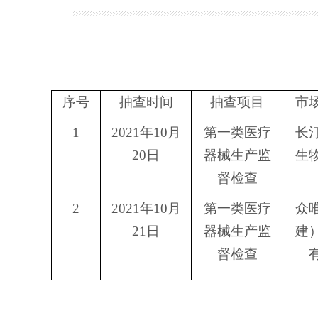
序号
抽查时间
抽查项目
市
1
2021
年
10
月
第一类医疗
长
20
日
器械生产监
生
督检查
2
2021
年
10
月
第一类医疗
众
21
日
器械生产监
建
督检查