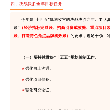
四、
决战决胜全年目标任务
今年是
“十四五”规划收官的决战决胜之年
。
要认
账”
（经济指标完成账、招商引资成效账、重点项目
账、打造特色亮点品牌成效账
）
的
要求，铆足干劲、
（一）
要
持续
做好
“十五五”规划
编制工作
。
★
强化
向上
沟通。
★
强化项目储备
。
★
强化
研究论证
。