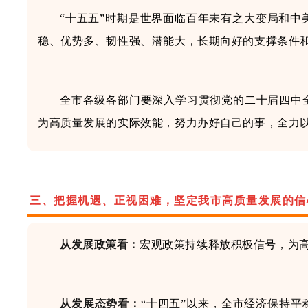
“十五五”时期是世界面临百年未有之大变局和
稳、优势多、韧性强、潜能大，长期向好的支撑条件
全市各级各部门要深
入学习贯彻
党的二十届四中
为高质量发展
的
实际效能，
努力办好自己的事，
全力
三
、
把握机遇、正视困难，
坚定我市高质量发展的信
从发展
政策
看
：
宏观政策持续释放积极信号
，为
从发展态势看
：
“十四五”以来
，
全市经济保持平