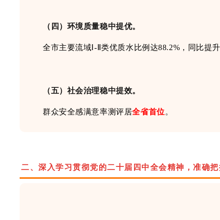
（四）
环境质量稳中提优。
全市主要流域
Ⅰ
-
Ⅱ
类优质水比例达
88.2%，同比
（五）
社会治理稳中提效。
群众安全感满意率测评居
全省首位
。
二、
深
入学习贯彻
党的二十届四中全会
精神，
准确把