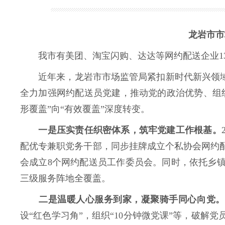
龙岩市市
我市有美团、淘宝闪购、达达等网约配送企业13家
近年来，龙岩市市场监管局紧扣新时代新兴领域党
全力加强网约配送员党建，推动党的政治优势、组
形覆盖”向“有效覆盖”深度转变。
一是
压实责任织密体系，筑牢党建工作根基
。
配优专兼职党务干部，同步挂牌成立个私协会网约
会成立8个网约配送员工作委员会。同时，依托乡镇
三级服务阵地全覆盖。
二是
温暖人心服务到家，凝聚骑手同心向党
。
设“红色学习角”，组织“10分钟微党课”等，破