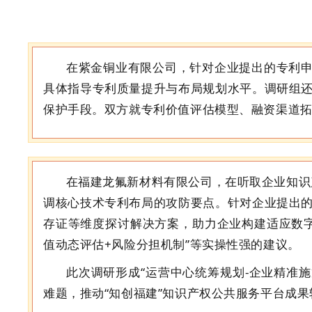
在紫金铜业有限公司，针对企业提出的专利申
具体
指导专利质量提升与布局规划
水平。调研组
保护手段。双方就专利价值评估模型、融资渠道
在福建龙氟新材料有限公司，
在听
取
企业
知识
调核心技术专利布局的攻防要点。针对企业提出
存证等维度
探讨
解决方案，助力企业构建适应数
值动态评估+风险分担机制”等实操
性强的
建议。
此次调研形成
“
运营中心统筹规划
-企业精准
难题，推动
“
知创福建
”
知识产权公共服务
平台
成果