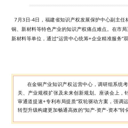
7月3日-4日
，福建省知识产权发展保护中心副主任
铜、新材料等特色产业的知识产权痛点难点。
在
市
局
新材料等单位，
通过
“
运营中心统筹
+企业精准服务
”
在金铜产业知识产权运营中心，调研组系统
关、产业规模扩张及未来创新规划。座谈会上，
审通道提速
+专利布局提质
”
双轮驱动方案，
强调
转型升级构建
更加畅通高效的
“
知产
-资产-资本
”
转