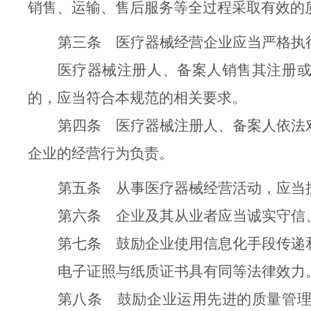
销售、运输、售后服务等全过程采取有效的
第三条
医疗器械经营企业
应当严格执
医疗器械注册人
、
备案人销售其注册
的，应当
符合
本规范的相关要求。
第四条
医疗器械注册人、备案人依法
企业的经营
行为负责。
第五条
从事医疗器械经营活动
，
应当
第六条
企业
及其
从业者应当诚实守信
第七条
鼓励企业使用
信息化手段
传递
电子证照与纸质证书具有同等法律效力
第八条
鼓励企业运用先进的质量管