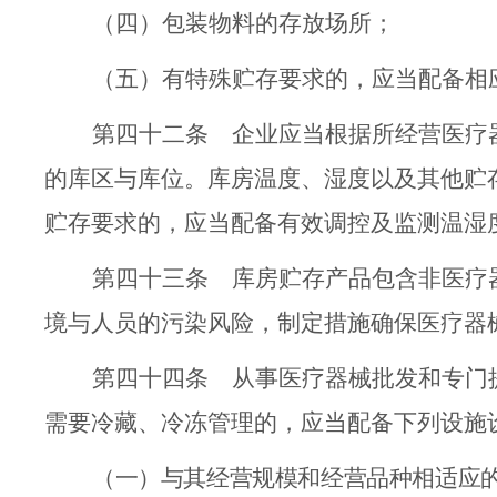
（四）包装物料的存放场所；
（
五
）有特殊
贮存
要求的
，
应当配备相
第四十二条
企业
应当
根据
所经营医疗
的库区与库位。库房温度、湿度以及其他贮
贮存要求的，应当配备有效调控及监测温湿
第四十三条
库房贮存产品包含非医疗
境与人员的污染风险，制定措施确保医疗器
第四十四条
从事医疗器械批发和专门
需
要
冷藏、冷冻
管理的，
应当配备
下列
设施
（
一）
与其经营规模和经营品种相适应