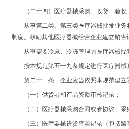
（二十四）
医疗器械采购、收货、验收
从事第二类、第三类医疗器械批发业务
制度。鼓励其他医疗器械经营企业建立销售
从事
需
要
冷藏、冷冻
管理的
医疗器械
经
按本
规范第五十九条规
定进行医疗器械
第二十一条
企业应当
依照
本规范建立
（一）
供货者
和
产品资质审核记录；
（二）
医疗器械采购合同或
者
协议、采
（三）
医疗器械进货查验记录（包括留