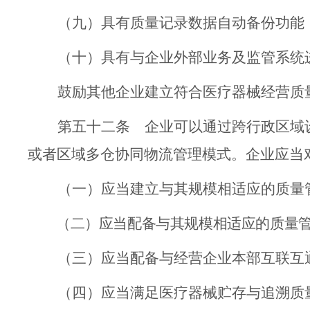
（九）具有质量记录数据自动备份功能
（十）具有与企业外部业务及监管系统
鼓励
其他
企业建立符合医疗器械经营质
第五十二条
企业可
以
通过跨行政区域
或者区域多仓协同物流管理模式。企业应当
（一）
应当建立与其规模相
适应
的质量
（二）
应当配备与其规模相
适应
的质量
（三）
应当配备与经营企业本部互联互
（四）
应当满足医疗器械贮存与追溯质