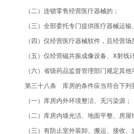
（二）连锁零售经营医疗器械的；
（三）全部委托专门提供医疗器械运输
（四）
仅经
营医疗器械软件，且经营场
（五）
仅经
营磁共振
成像设备
、
Ⅹ
射线
（六）省级药品监督管理部门规定其他
第三十八条
库房的条件应当符合
下列
（一）库房内外环境整洁
、
无污染源；
（二）库房内墙光洁
、
地面平整
、
房屋
（三）有防止室外装卸、搬运、接收、