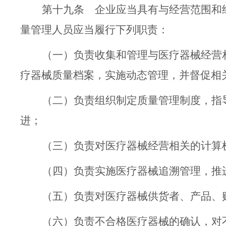
第十九条
企业应当具有与经营范围和
量管理人员应当履行
下列
职责：
（一）
负责收集和管理
与
医疗器械经营
疗器械质量档案，实施动态管理，并督促相
（二）
负责组织制
定
质量管理制度，指
进；
（三）
负责
对医疗器械经营相关的
计算
（四）
负责实施医疗器械追溯管理，推
（五）
负责对医疗器械供货者、产品、
（六）
负责不合格医疗器械的确认，对