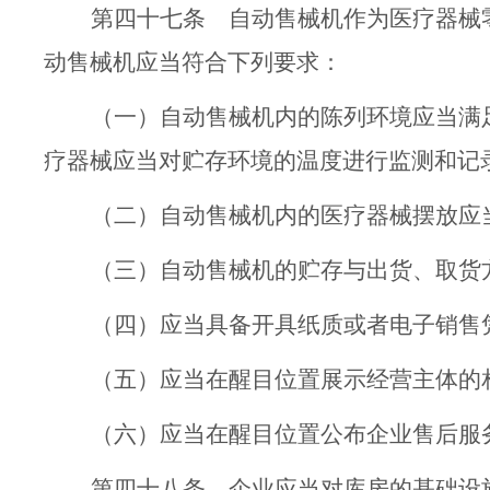
第四十七条
自动售械机作为医疗器械
动售械机应当符合
下列
要求：
（一）
自动售械机
内的陈列环境应当满
疗器械应当对贮存环境的温度进行监测和记
（二）
自动售械机
内的医疗器械摆放应
（三）自动售械机的贮存与出货、取货
（四）应当具备开具纸质或者电子销售
（五）应当在醒目位置展示经营主体的
（六）应当在醒目位置公布企业售后服
第四十八条
企业应当对
库房的
基础设